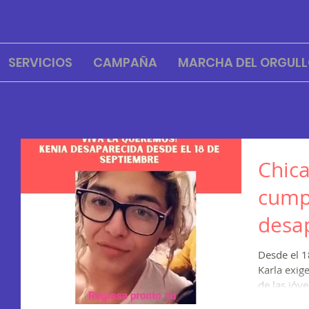
SERVICIOS
CAMPAÑA
MARCHA DEL ORGULL
Chica
cump
desa
Desde el 1
Karla exigen a las autoridades
de las jóv