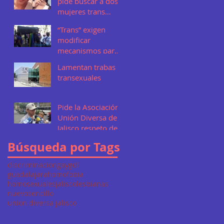
pide buscar a dos
mujeres trans
desaparecidas en
“Trans” exigen
Jalisco
modificar
mecanismos para
tipificar delitos en
Lamentan trabas a
la FGE
transexuales
Pide la Asociación
E
Unión Diversa de
Jalisco respeto de
los derechos
Búsqueda por Tags
humanos
discriminacion
gay
gdl
guadalajara
homofobia
homosexuales
jalisco
lesbianas
nuevo
sencillo
union diversa jalisco