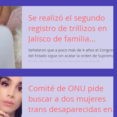
Se realizó el segundo
registro de trillizos en
Jalisco de familia
lesbomaternales
Señalaron que a poco más de 4 años el Congreso
del Estado sigue sin acatar la orden de Suprema
Corte de Justicia de la Nación que desde...
Comité de ONU pide
buscar a dos mujeres
trans desaparecidas en