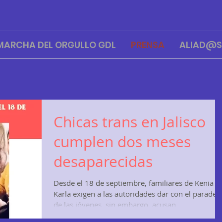
MARCHA DEL ORGULLO GDL
PRENSA
ALIAD@S
Chicas trans en Jalisco
cumplen dos meses
desaparecidas
Desde el 18 de septiembre, familiares de Kenia y
Karla exigen a las autoridades dar con el paradero
de las jóvenes, sin embargo, acusan...