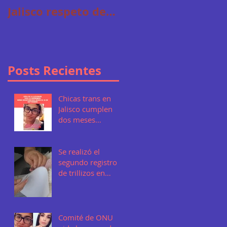
Jalisco respeto de
los derechos
humanos
Posts Recientes
Chicas trans en
Jalisco cumplen
dos meses
desaparecidas
Se realizó el
segundo registro
de trillizos en
Jalisco de familia
lesbomaternales
Comité de ONU