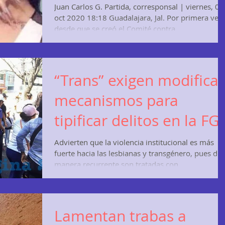
Jalisco
Juan Carlos G. Partida, corresponsal | viernes, 09
oct 2020 18:18 Guadalajara, Jal. Por primera vez
desde que se creó el Comité contra...
“Trans” exigen modificar
mecanismos para
tipificar delitos en la FG
Advierten que la violencia institucional es más
fuerte hacia las lesbianas y transgénero, pues de
manera recurrente son tratadas con...
Lamentan trabas a